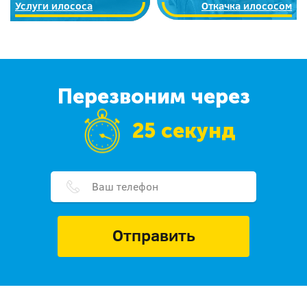
Услуги илососа
Откачка илососом
Перезвоним через
25 секунд
Отправить